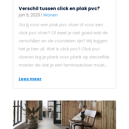
Verschil tussen click en plak pvc?
jan 5, 2023
|
Wonen
Ga jij voor een plak pvc vloer of voor een
click pvc vloer? Of weet je niet goed wat de
verschillen en de voordelen zijn? Wij leggen
het je hier uit. Wat is click pvc? Click pvc
vloeren leg je plank voor plank op eenzelfde
manier als dat je een laminaatvloer moet...
Lees meer