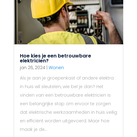
Hoe kies je een betrouwbare
elektricien?
jan 26, 2024
|
Wonen
Als je aan je groepenkast of andere elektra
in huis wil sleutelen, wie bel je dan? Het
vinden van een betrouwbare elektricien is
een belangrijke stap om ervoor te zorgen
dat elektrische werkzaamheden in huis veilig
en efficiënt worden uitgevoerd. Maar hoe
maak je de...