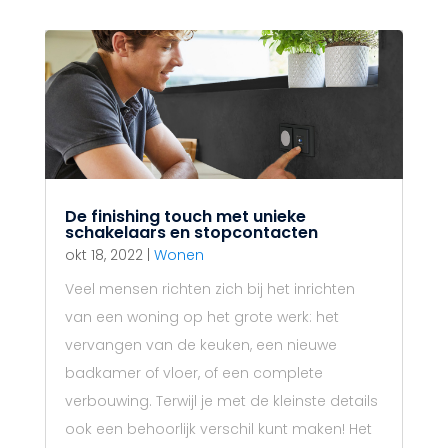
De finishing touch met unieke
schakelaars en stopcontacten
okt 18, 2022
|
Wonen
Veel mensen richten zich bij het inrichten
van een woning op het grote werk: het
vervangen van de keuken, een nieuwe
badkamer of vloer, of een complete
verbouwing. Terwijl je met de kleinste details
ook een behoorlijk verschil kunt maken! Het