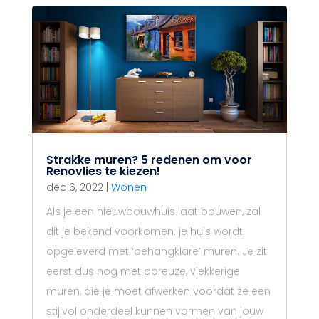
Strakke muren? 5 redenen om voor
Renovlies te kiezen!
dec 6, 2022
|
Wonen
Als je een nieuwbouwhuis laat bouwen, zal
dit je bekend voorkomen: je huis wordt
opgeleverd met ‘behangklare’ muren. Je zit
eerst dus nog met poreuze, vlekkerige
muren, die je moet afwerken voordat ze een
stijlvol onderdeel kunnen vormen van jouw