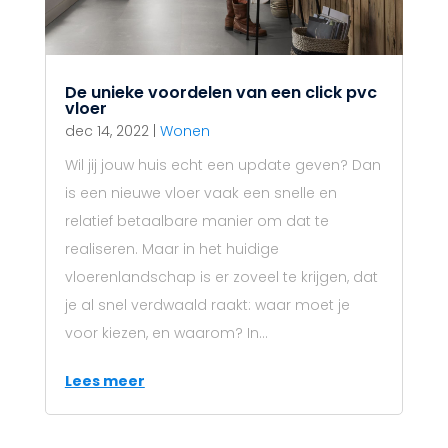
De unieke voordelen van een click pvc
vloer
dec 14, 2022
|
Wonen
Wil jij jouw huis echt een update geven? Dan
is een nieuwe vloer vaak een snelle en
relatief betaalbare manier om dat te
realiseren. Maar in het huidige
vloerenlandschap is er zoveel te krijgen, dat
je al snel verdwaald raakt: waar moet je
voor kiezen, en waarom? In...
Lees meer