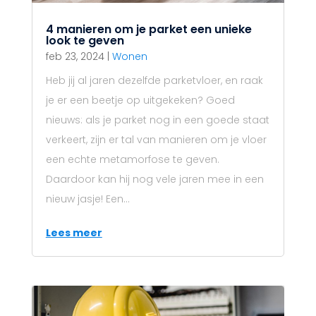
4 manieren om je parket een unieke
look te geven
feb 23, 2024
|
Wonen
Heb jij al jaren dezelfde parketvloer, en raak
je er een beetje op uitgekeken? Goed
nieuws: als je parket nog in een goede staat
verkeert, zijn er tal van manieren om je vloer
een echte metamorfose te geven.
Daardoor kan hij nog vele jaren mee in een
nieuw jasje! Een...
Lees meer