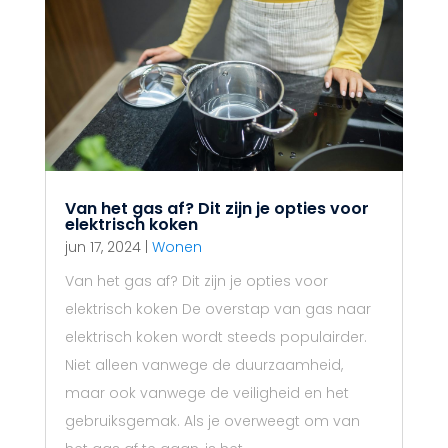
Van het gas af? Dit zijn je opties voor
elektrisch koken
jun 17, 2024
|
Wonen
Van het gas af? Dit zijn je opties voor
elektrisch koken De overstap van gas naar
elektrisch koken wordt steeds populairder.
Niet alleen vanwege de duurzaamheid,
maar ook vanwege de veiligheid en het
gebruiksgemak. Als je overweegt om van