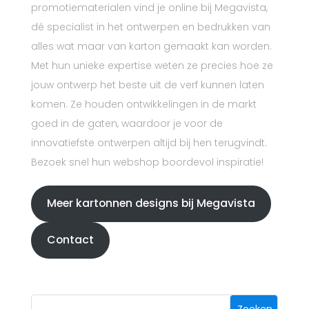
promotiematerialen vind je online bij Megavista,
dé specialist in het ontwerpen en bedrukken van
alles wat maar van karton gemaakt kan worden.
Met hun unieke expertise weten ze precies hoe ze
jouw ontwerp het beste uit de verf kunnen laten
komen. Ze houden ontwikkelingen in de markt
goed in de gaten, waardoor je voor de
innovatiefste ontwerpen altijd bij hen terugvindt.
Bezoek snel hun webshop boordevol inspiratie!
Meer kartonnen designs bij Megavista
Contact