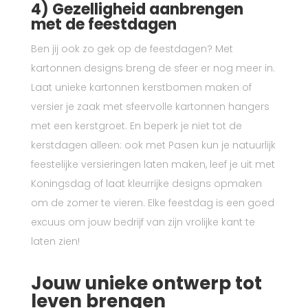
4) Gezelligheid aanbrengen
met de feestdagen
Ben jij ook zo gek op de feestdagen? Met
kartonnen designs breng de sfeer er nog meer in.
Laat unieke kartonnen kerstbomen maken of
versier je zaak met sfeervolle kartonnen hangers
met een kerstgroet. En beperk je niet tot de
kerstdagen alleen: ook met Pasen kun je natuurlijk
feestelijke versieringen laten maken, leef je uit met
Koningsdag of laat kleurrijke designs opmaken
om de zomer te vieren. Elke feestdag is een goed
excuus om jouw bedrijf van zijn vrolijke kant te
laten zien!
Jouw unieke ontwerp tot
leven brengen