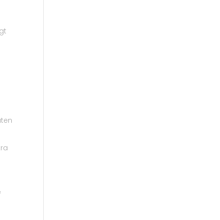
gt
n
aten
tra
e