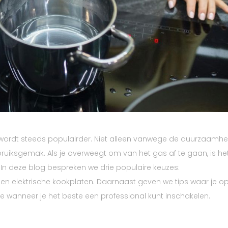
 wordt steeds populairder. Niet alleen vanwege de duurzaamhe
uiksgemak. Als je overweegt om van het gas af te gaan, is he
. In deze blog bespreken we drie populaire keuzes:
en elektrische kookplaten. Daarnaast geven we tips waar je o
 je wanneer je het beste een professional kunt inschakelen.