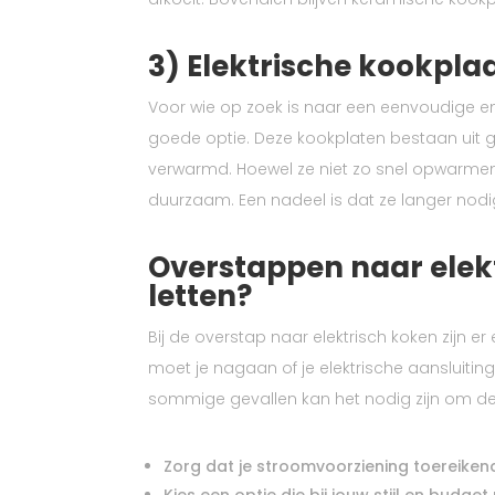
3) Elektrische kookpla
Voor wie op zoek is naar een eenvoudige en 
goede optie. Deze kookplaten bestaan uit g
verwarmd. Hoewel ze niet zo snel opwarmen 
duurzaam. Een nadeel is dat ze langer nodig
Overstappen naar elek
letten?
Bij de overstap naar elektrisch koken zijn 
moet je nagaan of je elektrische aansluitin
sommige gevallen kan het nodig zijn om de el
Zorg dat je stroomvoorziening toereikend
Kies een optie die bij jouw stijl en budget