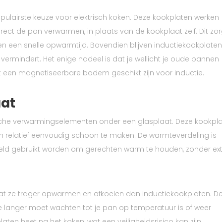
pulairste keuze voor elektrisch koken. Deze kookplaten werken
ect de pan verwarmen, in plaats van de kookplaat zelf. Dit zor
en een snelle opwarmtijd. Bovendien blijven inductiekookplate
 vermindert. Het enige nadeel is dat je wellicht je oude pannen
een magnetiseerbare bodem geschikt zijn voor inductie.
aat
sche verwarmingselementen onder een glasplaat. Deze kookpl
ien relatief eenvoudig schoon te maken. De warmteverdeling is
eeld gebruikt worden om gerechten warm te houden, zonder ex
at ze trager opwarmen en afkoelen dan inductiekookplaten. D
 je langer moet wachten tot je pan op temperatuur is of weer
aten heet na het koken, wat een veiligheidsrisico kan zijn.