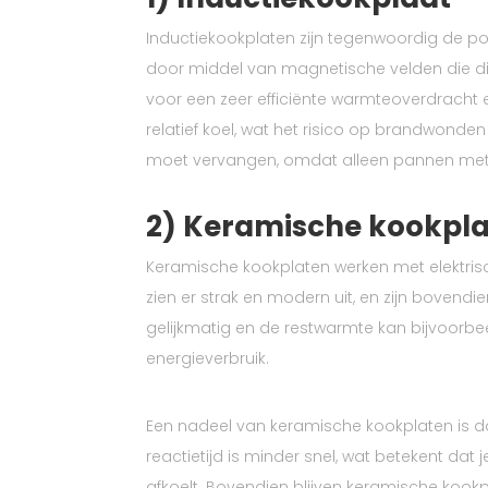
Inductiekookplaten zijn tegenwoordig de po
door middel van magnetische velden die dir
voor een zeer efficiënte warmteoverdracht 
relatief koel, wat het risico op brandwonden
moet vervangen, omdat alleen pannen met 
2) Keramische kookpl
Keramische kookplaten werken met elektri
zien er strak en modern uit, en zijn bovend
gelijkmatig en de restwarmte kan bijvoorb
energieverbruik.
Een nadeel van keramische kookplaten is d
reactietijd is minder snel, wat betekent dat
afkoelt. Bovendien blijven keramische kookpl