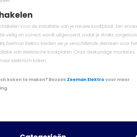
chakelen
schakelen voor de installatie van je nieuwe kookplaat. Een erva
tie veilig en correct wordt uitgevoerd, zodat je straks zorgeloo
Bij Zeeman Elektro bieden we je verschillende diensten voor he
installatie van elektrische kookplaten. Onze deskundige monteurs
naar elektrisch koken.
risch koken te maken? Bezoek
Zeeman Elektro
voor meer
ing.
Categorieën