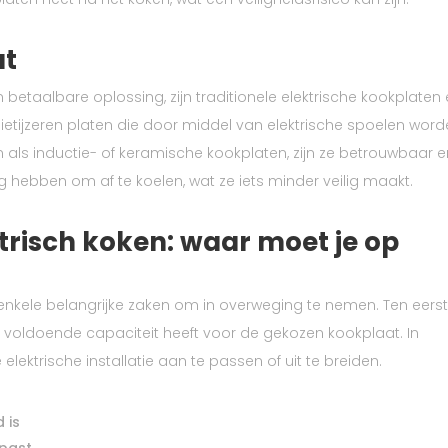
at
betaalbare oplossing, zijn traditionele elektrische kookplaten
ietijzeren platen die door middel van elektrische spoelen wor
als inductie- of keramische kookplaten, zijn ze betrouwbaar 
 hebben om af te koelen, wat ze iets minder veilig maakt.
trisch koken: waar moet je op
er enkele belangrijke zaken om in overweging te nemen. Ten eers
g voldoende capaciteit heeft voor de gekozen kookplaat. In
ektrische installatie aan te passen of uit te breiden.
 is
 past.