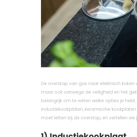
De overstap van gas naar elektrisch koken
maar ook vanwege de veiligheid en het gebr
belangrijk om te weten welke opties je hebt
inductiekookplaten, keramische kookplaten 
moet letten bij de overstap, en vertellen we
1) Inductiekookplaat