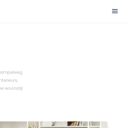
f simpelweg
nterieurs,
w woonstijl