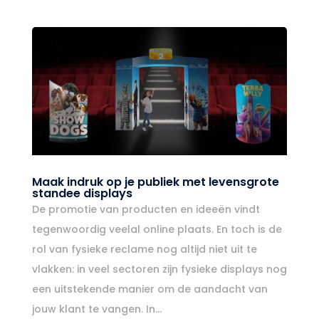
Maak indruk op je publiek met levensgrote
standee displays
De promotie van producten en ideeën vindt
tegenwoordig veelal online plaats. En toch is de
rol van fysieke reclame nog altijd niet uit te
vlakken: in veel sectoren zijn fysieke displays nog
een uitstekende manier om de aandacht van
jouw klant te vangen. In...