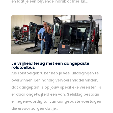
en laat je een blijvende indruk achter. En...
Je vrijheid terug met een aangepaste
rolstoelbus
Als rolstoelgebruiker heb je veel uitdagingen te
overwinnen. Een handig vervoersmiddel vinden,
dat aangepast is op jouw specifieke vereisten, is
er daar ongetwijfeld één van. Gelukkig bestaan
er tegenwoordig tal van aangepaste voertuigen
die ervoor zorgen dat je...