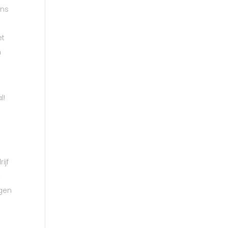
ens
et
n
l!
ijf
t
ggen