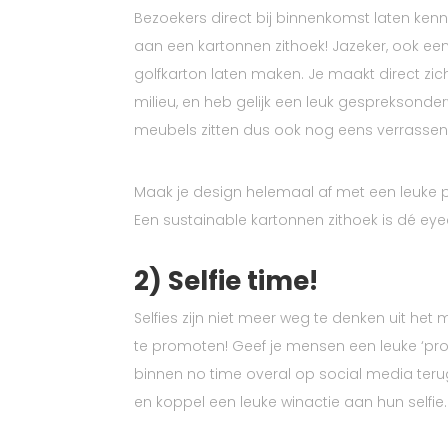
Bezoekers direct bij binnenkomst laten ke
aan een kartonnen zithoek! Jazeker, ook een
golfkarton laten maken. Je maakt direct zich
milieu, en heb gelijk een leuk gespreksonder
meubels zitten dus ook nog eens verrassend
Maak je design helemaal af met een leuke pri
Een sustainable kartonnen zithoek is dé eye
2) Selfie time!
Selfies zijn niet meer weg te denken uit he
te promoten! Geef je mensen een leuke ‘pro
binnen no time overal op social media terug
en koppel een leuke winactie aan hun selfie