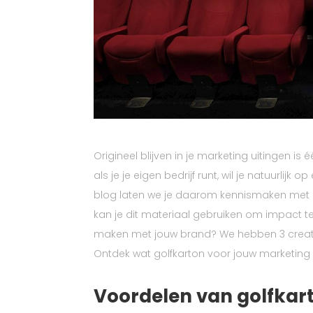
Origineel blijven in je marketing uitingen i
als je je eigen bedrijf runt, wil je natuurl
blog laten we je daarom kennismaken met e
kan je dit materiaal gebruiken om impact 
maken met jouw brand? We hebben 3 creatiev
Ontdek wat golfkarton voor jouw marketing 
Voordelen van golfkar