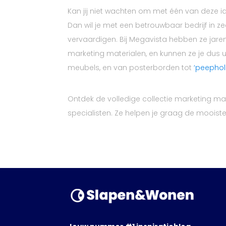
Kan jij niet wachten om met één van deze i
Dan wil je met een betrouwbaar bedrijf in z
vervaardigen. Bij Megavista hebben ze jar
marketing materialen, en kunnen ze je dus 
meubels, en van posterborden tot
‘peephol
Ontdek de volledige collectie marketing ma
specialisten. Ze helpen je graag de mooiste