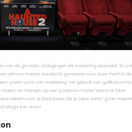
s één van de grootste uitdagingen als marketing specialist. En oo
ijk op een slimme manier aandacht genereren voor jouw merk! In d
en unieke vorm van marketing: het gebruik van golfkarton! H
te maken en mensen op een positieve manier kennis te laten
e ideeën voor je klaarstaan, die je zeker weten gaan inspire
strategie kan doen!
ton