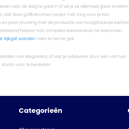
deeën aan de slag te gaan? Of wil je ze allemaal gaan inzetten
ee, dat deze golfkartonnen props met zorg voor je kan
en en jaren ervaring met de productie van hoogstaande karton
uitstekend helpen! Van complete beursstands tot kartonnen
e’ kijkgat wanden:
niets is hen te gek.
terialen van Megavista, of laat je adviseren door één van hun
 stunts voor te bereiden!
Categorieën