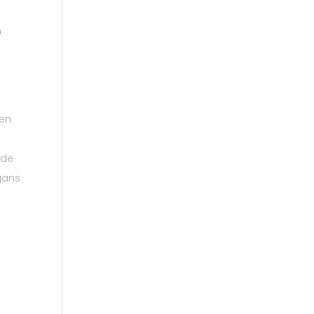
n
een
 de
ogans