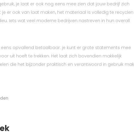
 gebruik, je laat er ook nog eens mee zien dat jouw bedrijf zich
t je er ook van laat maken, het materiaal is volledig te recyclen
eu. Iets wat veel moderne bedrijven nastreven in hun overall
og eens opvallend betaalbaar: je kunt er grote statements mee
r uit hoeft te trekken. Het laat zich bovendien makkelijk
len die het bijzonder praktisch en verantwoord in gebruik ma
jden
oek