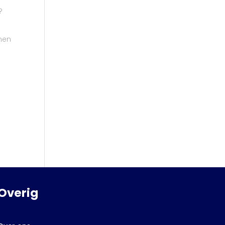
?
nen
Overig