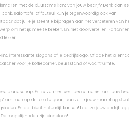
nnismaken met de duurzame kant van jouw bedrijf? Denk dan e
 bank, salontafel of fauteuil kun je tegenwoordig ook van
tbaar dat jullie je steentje bijdragen aan het verbeteren van h
werp om het ijs mee te breken. En, niet doorvertellen: kartonne
 lekker!
nt, interessante slogans of je bedrijfslogo. Of doe het allemaa
catcher voor je koffiecorner, beursstand of wachtruimte.
t medialandschap. En ze vormen een ideale manier om jouw bedr
p’ om mee op de foto te gaan, dan zul je jouw marketing stun
vinden. En dat biedt natuurlijk kansen! Laat ze jouw bedrijf ta
. De mogelijkheden zijn eindeloos!