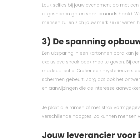
Leuk selfies bij jouw evenement op met een
uitgesneden gaten voor iemands hoofd. Welk 
mensen zullen zich jouw merk zeker weten h
3) De spanning opbouw
Een uitsparing in een kartonnen bord kan je
exclusieve sneak peek mee te geven. Bij een
modecollectie! Creëer een mysterieuze sfe
schermen gebeurt. Zorg dat ook het ontwerp 
en aanwijzingen die de interesse aanwakke
Je plakt alle ramen af met strak vormgegeve
verschillende hoogtes. Zo kunnen mensen va
Jouw leverancier voor