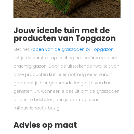
Jouw ideale tuin met de
producten van Topgazon
Met het
kopen van de graszoden bij Topgazon
,
zet je de eerste stap richting het creëren van een
prachtig gazon. Door de uitstekende kwaliteit van
onze producten kun je er ook nog eens vanuit
gaan dat je hier gedurende lange tijd van kunt
genieten. En, wanneer je besluit om de graszoden
bij ons te bestellen, ben je ook nog eens
milieuvriendelijk bezig.
Advies op maat