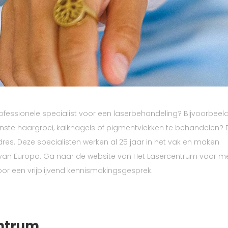
fessionele specialist voor een laserbehandeling? Bijvoorbeel
enste haargroei, kalknagels of pigmentvlekken te behandelen?
dres. Deze specialisten werken al 25 jaar in het vak en maken
rs van Europa. Ga naar de website van Het Lasercentrum voor m
or een vrijblijvend kennismakingsgesprek.
entrum