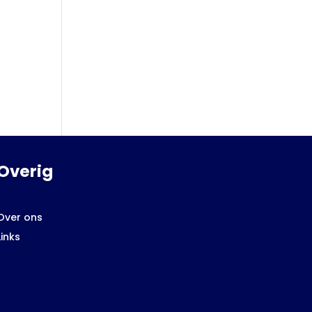
Overig
Over ons
Links