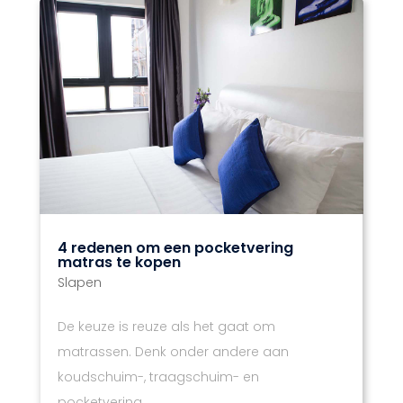
4 redenen om een pocketvering
matras te kopen
Slapen
De keuze is reuze als het gaat om
matrassen. Denk onder andere aan
koudschuim-, traagschuim- en
pocketvering...